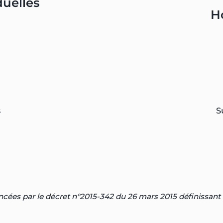
duelles
H
s
S
ées par le décret n°2015-342 du 26 mars 2015 définissant l