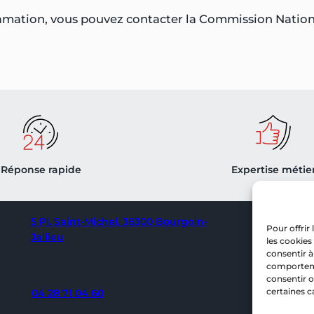
ation, vous pouvez contacter la Commission National
Réponse rapide
Expertise métie
S
5 Pl. Saint-Michel, 38300 Bourgoin-
Pour offrir
c
Jallieu
les cookies
er
consentir à
comportemen
consentir o
certaines c
04 28 71 04 60