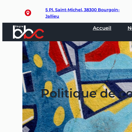
Aller
5 Pl. Saint-Michel, 38300 Bourgoin-
au
Jallieu
contenu
Accueil
N
Politique de co