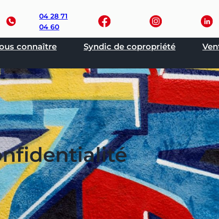
04 28 71
04 60
ous connaître
Syndic de copropriété
Ven
nfidentialité