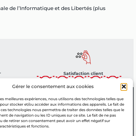
e de l’Informatique et des Libertés (plus
r
Satisfaction client
Gérer le consentement aux cookies
Plan du site
e
 les meilleures expériences, nous utilisons des technologies telles que
onnect
Syndic de copro Bourgoin
 pour stocker et/ou accéder aux informations des appareils. Le fait de
 ces technologies nous permettra de traiter des données telles que le
Vente immobilière Bourgoin
t de navigation ou les ID uniques sur ce site. Le fait de ne pas
Gestion locative Bourgoin
u de retirer son consentement peut avoir un effet négatif sur
Contacter la régie
aractéristiques et fonctions.
Mentions légales